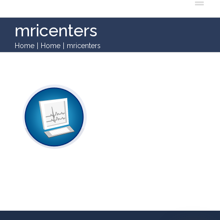
mricenters
Home
|
Home
|
mricenters